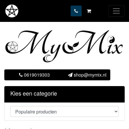
0619019303
shop@mymix.nl
Kies een categorie