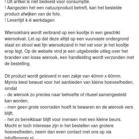
! Dit artikel is niet bedoeld voor consumptie.
! Aangezien het een natuurproduct betreft, kan het bestelde
product afwijken van de foto.
! Levertijd 4-6 werkdagen
Wierookhars wordt verbrand op een kooltje in een geschikt
wierookvat. Let op dat deze altijd op een vuurvaste ondergrond
staat en strooi wat fijn wierookzand in het vat voor je het kooltje
erop legt. Op de website vind je een uitgebreide uitleg over het
branden van losse wierook, een handleiding wordt verzonden met
de bestelling.
Dit product wordt geleverd in een zakje van 40mm x 60mm.
Mymix kiest bewust voor het aanbieden van kleine hoeveelheden,
omdat
- de wierook zo precies naar behoefte of ritueel samengesteld
kan worden.
- men geen grote voorraden hoeft te bewaren en de wierook vers
blijft.
- het zo bereikbaar blijft voor mensen met een kleine beurs.
Mocht er toch interesse zijn in het bestellen van grotere
hoeveelheden, neem dan even contact met ons op via
info@mymix.nl