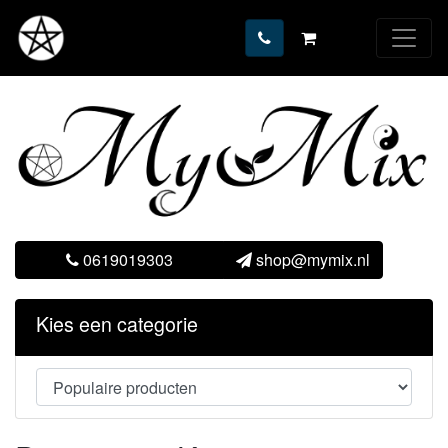
0619019303
shop@mymix.nl
Kies een categorie