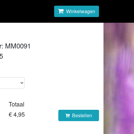
Winkelwagen
r: MM0091
95
Totaal
€ 4,95
Bestellen