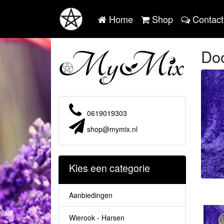
Home
Shop
Contact
Do
0619019303
shop@mymix.nl
Kies een categorie
Aanbiedingen
Wierook - Harsen