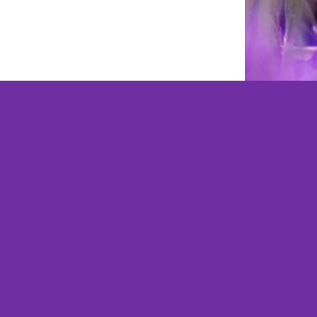
Facito webshop, automatisch de beste oplossing
www.facito.nl
|
info@facito.nl