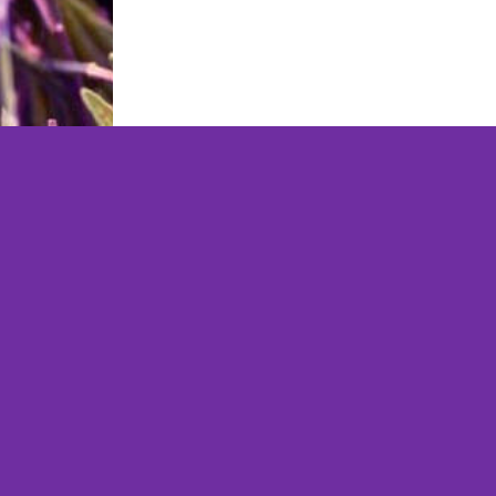
MyMix Natural Magic Shop
0619019303
shop@mymix.nl
Kvk
78622603
BTW
NL003356187B93