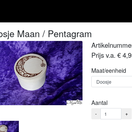
osje Maan / Pentagram
Artikelnumme
Prijs v.a. € 4,
Maat/eenheid
Aantal
-
+