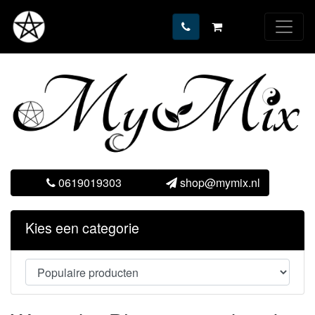
0619019303
shop@mymix.nl
Kies een categorie