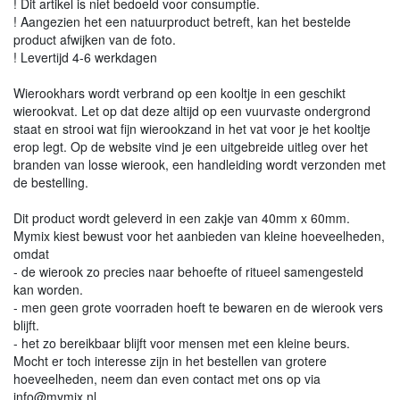
! Dit artikel is niet bedoeld voor consumptie.
! Aangezien het een natuurproduct betreft, kan het bestelde
product afwijken van de foto.
! Levertijd 4-6 werkdagen
Wierookhars wordt verbrand op een kooltje in een geschikt
wierookvat. Let op dat deze altijd op een vuurvaste ondergrond
staat en strooi wat fijn wierookzand in het vat voor je het kooltje
erop legt. Op de website vind je een uitgebreide uitleg over het
branden van losse wierook, een handleiding wordt verzonden met
de bestelling.
Dit product wordt geleverd in een zakje van 40mm x 60mm.
Mymix kiest bewust voor het aanbieden van kleine hoeveelheden,
omdat
- de wierook zo precies naar behoefte of ritueel samengesteld
kan worden.
- men geen grote voorraden hoeft te bewaren en de wierook vers
blijft.
- het zo bereikbaar blijft voor mensen met een kleine beurs.
Mocht er toch interesse zijn in het bestellen van grotere
hoeveelheden, neem dan even contact met ons op via
info@mymix.nl