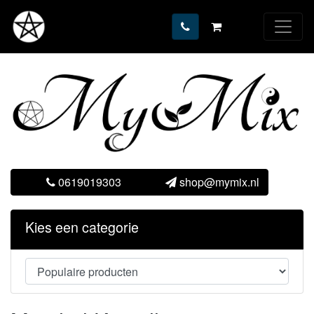
0619019303
shop@mymix.nl
Kies een categorie