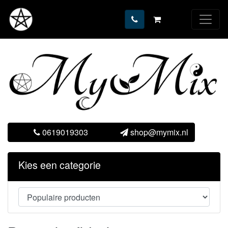
0619019303
shop@mymix.nl
Kies een categorie