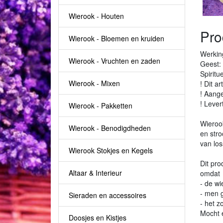
Wierook - Houten
Pro
Wierook - Bloemen en kruiden
Werkin
Wierook - Vruchten en zaden
Geest:
Spiritu
Wierook - Mixen
! Dit a
! Aange
! Lever
Wierook - Pakketten
Wierook
Wierook - Benodigdheden
en stro
van los
Wierook Stokjes en Kegels
Dit pr
Altaar & Interieur
omdat
- de wi
- men g
Sieraden en accessoires
- het z
Mocht e
Doosjes en Kistjes