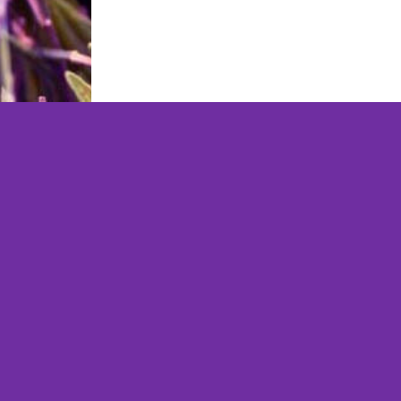
MyMix Natural Magic Shop
0619019303
shop@mymix.nl
Kvk
78622603
BTW
NL003356187B93