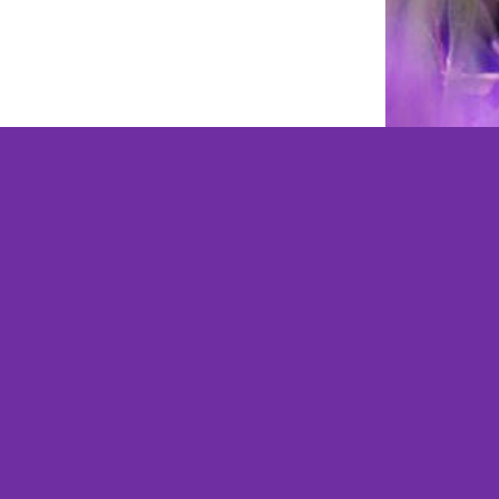
Facito webshop, automatisch de beste oplossing
www.facito.nl
|
info@facito.nl