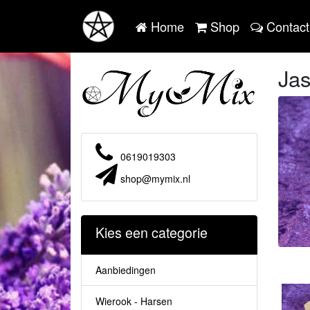
Home
Shop
Contact
Ja
0619019303
shop@mymix.nl
Kies een categorie
Aanbiedingen
Wierook - Harsen