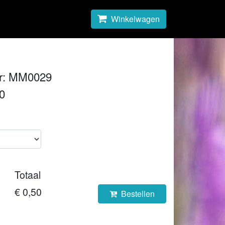
Winkelwagen
r: MM0029
50
Totaal
€ 0,50
Bestellen