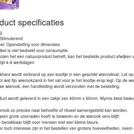
duct specificaties
g:
 Stimulerend
eel: Openstelling voor dimensies
rtikel is niet bedoeld voor consumptie.
zien het een natuurproduct betreft, kan het bestelde product afwijken 
tijd 4-6 werkdagen
hars wordt verbrand op een kooltje in een geschikt wierookvat. Let op
oi wat fijn wierookzand in het vat voor je het kooltje erop legt. Op de w
se wierook, een handleiding wordt verzonden met de bestelling.
oduct wordt geleverd in een zakje van 40mm x 60mm. Mymix kiest bewu
erook zo precies naar behoefte of ritueel samengesteld kan worden.
een grote voorraden hoeft te bewaren en de wierook vers blijft.
o bereikbaar blijft voor mensen met een kleine beurs.
r toch interesse zijn in het bestellen van grotere hoeveelheden, nee