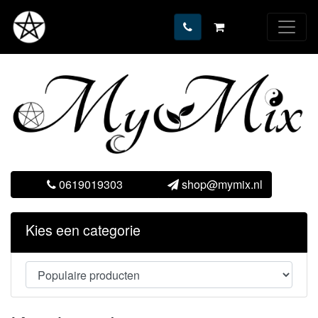
0619019303
shop@mymix.nl
Kies een categorie