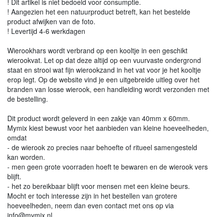
! Dit artikel is niet bedoeld voor consumptie.
! Aangezien het een natuurproduct betreft, kan het bestelde
product afwijken van de foto.
! Levertijd 4-6 werkdagen
Wierookhars wordt verbrand op een kooltje in een geschikt
wierookvat. Let op dat deze altijd op een vuurvaste ondergrond
staat en strooi wat fijn wierookzand in het vat voor je het kooltje
erop legt. Op de website vind je een uitgebreide uitleg over het
branden van losse wierook, een handleiding wordt verzonden met
de bestelling.
Dit product wordt geleverd in een zakje van 40mm x 60mm.
Mymix kiest bewust voor het aanbieden van kleine hoeveelheden,
omdat
- de wierook zo precies naar behoefte of ritueel samengesteld
kan worden.
- men geen grote voorraden hoeft te bewaren en de wierook vers
blijft.
- het zo bereikbaar blijft voor mensen met een kleine beurs.
Mocht er toch interesse zijn in het bestellen van grotere
hoeveelheden, neem dan even contact met ons op via
info@mymix.nl